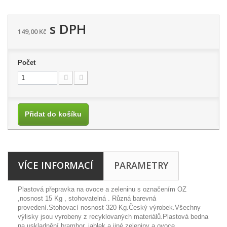
s DPH
149,00 Kč
Počet
Přidat do košíku
VÍCE INFORMACÍ
PARAMETRY
Plastová přepravka na ovoce a zeleninu s označením OZ
,nosnost 15 Kg , stohovatelná . Různá barevná
provedení.Stohovací nosnost 320 Kg.Český výrobek.Všechny
výlisky jsou vyrobeny z recyklovaných materiálů.Plastová bedna
na uskladnění brambor, jablek a jiné zeleniny a ovoce.