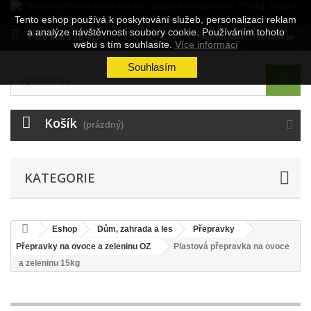
Tento eshop používá k poskytování služeb, personalizaci reklam
a analýze návštěvnosti soubory cookie. Používáním tohoto
+420 606 191 443
Napište nám
Přihlásit se
webu s tím souhlasíte.
Více informací
Souhlasím
Košík
(prázdný)
KATEGORIE
Eshop
Dům, zahrada a les
Přepravky
Přepravky na ovoce a zeleninu OZ
Plastová přepravka na ovoce
a zeleninu 15kg