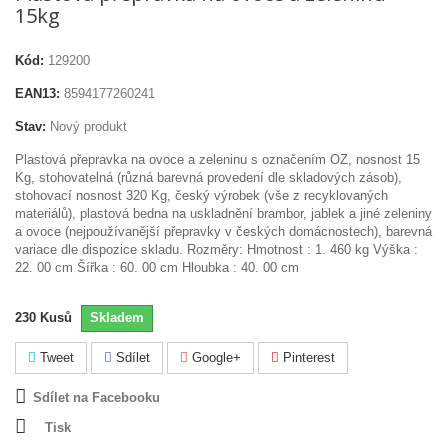
15kg
Kód:
129200
EAN13:
8594177260241
Stav:
Nový produkt
Plastová přepravka na ovoce a zeleninu s označením OZ, nosnost 15
Kg, stohovatelná (různá barevná provedení dle skladových zásob),
stohovací nosnost 320 Kg, český výrobek (vše z recyklovaných
materiálů), plastová bedna na uskladnění brambor, jablek a jiné zeleniny
a ovoce (nejpoužívanější přepravky v českých domácnostech), barevná
variace dle dispozice skladu. Rozměry: Hmotnost : 1. 460 kg Výška :
22. 00 cm Šířka : 60. 00 cm Hloubka : 40. 00 cm
230
Kusů
Skladem
Tweet
Sdílet
Google+
Pinterest
Sdílet na Facebooku
Tisk