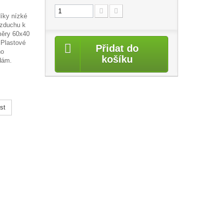
díky nízké
vzduchu k
změry 60x40
 Plastové
Přidat do
ho
košíku
dám.
st