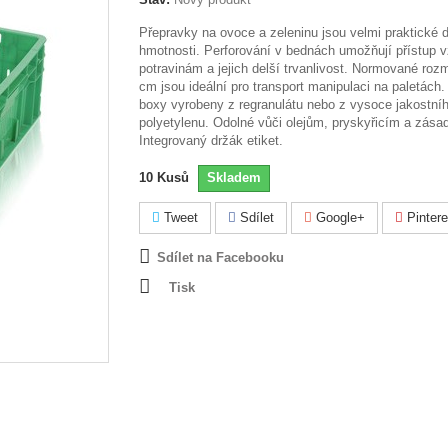
Přepravky na ovoce a zeleninu jsou velmi praktické 
hmotnosti. Perforování v bednách umožňují přístup 
potravinám a jejich delší trvanlivost. Normované ro
cm jsou ideální pro transport manipulaci na paletách.
boxy vyrobeny z regranulátu nebo z vysoce jakostní
polyetylenu. Odolné vůči olejům, pryskyřicím a zása
Integrovaný držák etiket.
10
Kusů
Skladem
Tweet
Sdílet
Google+
Pintere
Sdílet na Facebooku
Tisk