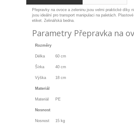
Přepravky na ovoce a zeleninu jsou velmi praktické díky 
jsou ideální pro transport manipulaci na paletách. Plasto
etiket. Zelinářská bedna.
Parametry Přepravka na ovo
Rozměry
Délka
60 cm
Šírka
40 cm
Výška
18 cm
Materiál
Materiál
PE
Nosnost
Nosnost
15 kg