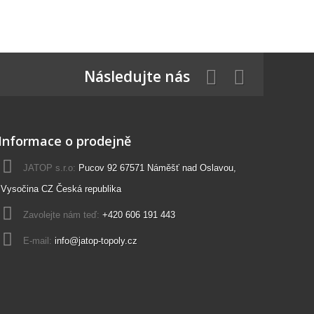
Následujte nás
Informace o prodejně
JATOP s.r.o:
Pucov 92 67571 Náměšť nad Oslavou,
Vysočina CZ Česká republika
Zavolejte nám teď:
+420 606 191 443
E-mail:
info@jatop-topoly.cz