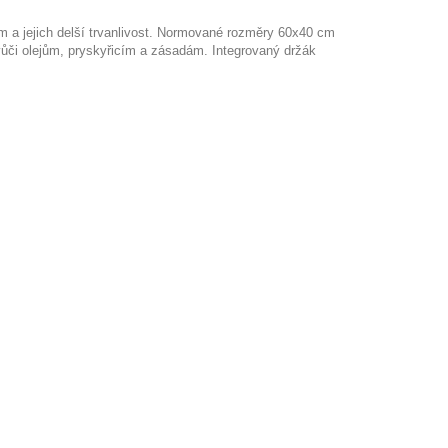
m a jejich delší trvanlivost. Normované rozměry 60x40 cm
 vůči olejům, pryskyřicím a zásadám. Integrovaný držák