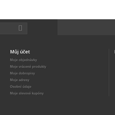
Můj účet
Moje objednávky
Moje vrácené produkty
Moje dobropisy
Moje adresy
Osobní údaje
Moje slevové kupóny