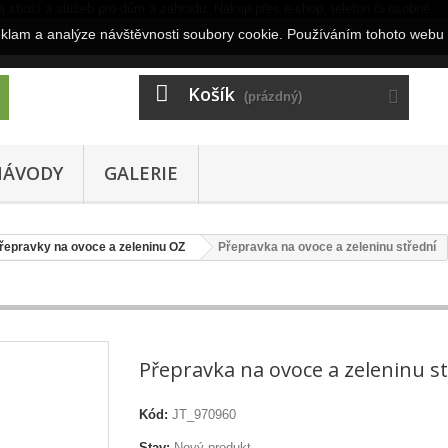
eklam a analýze návštěvnosti soubory cookie. Používáním tohoto webu 
Košík
(prázdný)
NÁVODY
GALERIE
řepravky na ovoce a zeleninu OZ
Přepravka na ovoce a zeleninu střední
Přepravka na ovoce a zeleninu s
Kód:
JT_970960
Stav:
Nový produkt