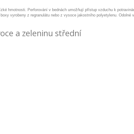
nízké hmotnosti. Perforování v bednách umožňují přístup vzduchu k potraviná
vé boxy vyrobeny z regranulátu nebo z vysoce jakostního polyetylenu. Odolné
ce a zeleninu střední