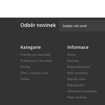
Odběr novinek
Kategorie
Informace
Potřeby pro kancelář
Slevy
Potřeby pro chovatele
Novinky
Služby
Nejprodávanější
Dům, zahrada a les
Naše prodejny
Sadba
Napište nám
Nakupování
Obchodní podmínky
Mapa stránek