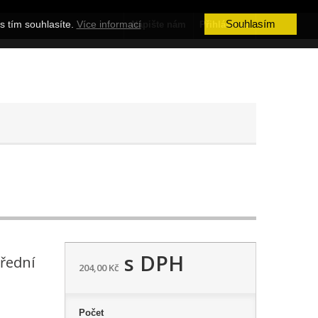
Souhlasím
s tím souhlasíte.
Více informací
Napište nám
Přihlásit se
s DPH
třední
204,00 Kč
Počet