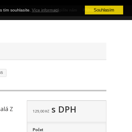
Souhlasím
s tím souhlasíte.
Více informací
Napište nám
Přihlásit se
65
s DPH
alá Z
129,00 Kč
Počet