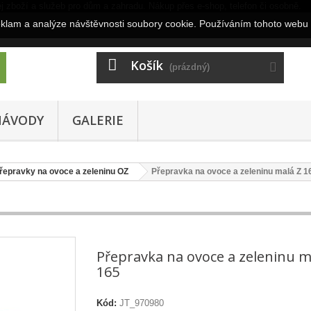
eklam a analýze návštěvnosti soubory cookie. Používáním tohoto webu 
Košík
(prázdný)
NÁVODY
GALERIE
řepravky na ovoce a zeleninu OZ
Přepravka na ovoce a zeleninu malá Z 1
Přepravka na ovoce a zeleninu m
165
Kód:
JT_970980