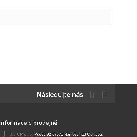
Následujte nás
Informace o prodejně
JATOP s.r.o:
Pucov 92 67571 Náměšť nad Oslavou,