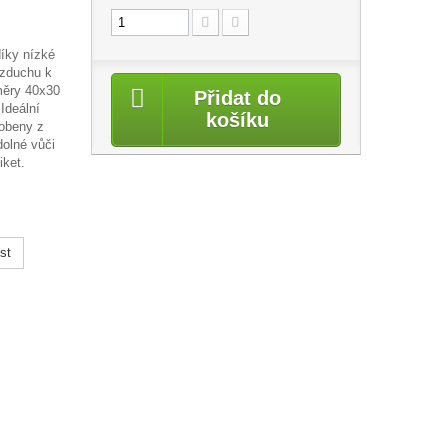
díky nízké
vzduchu k
změry 40x30
Přidat do
Ideální
košíku
robeny z
dolné vůči
iket.
st