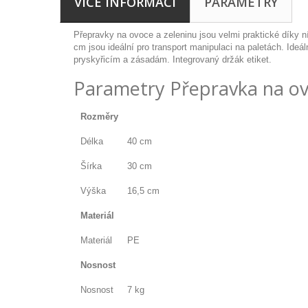
VÍCE INFORMACÍ
PARAMETRY
Přepravky na ovoce a zeleninu jsou velmi praktické díky n
cm jsou ideální pro transport manipulaci na paletách. Ide
pryskyřicím a zásadám. Integrovaný držák etiket.
Parametry Přepravka na ov
Rozměry
Délka
40 cm
Šírka
30 cm
Výška
16,5 cm
Materiál
Materiál
PE
Nosnost
Nosnost
7 kg