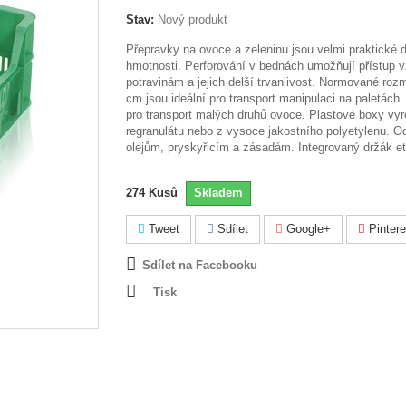
Stav:
Nový produkt
Přepravky na ovoce a zeleninu jsou velmi praktické 
hmotnosti. Perforování v bednách umožňují přístup 
potravinám a jejich delší trvanlivost. Normované ro
cm jsou ideální pro transport manipulaci na paletách. 
pro transport malých druhů ovoce. Plastové boxy vy
regranulátu nebo z vysoce jakostního polyetylenu. O
olejům, pryskyřicím a zásadám. Integrovaný držák et
274
Kusů
Skladem
Tweet
Sdílet
Google+
Pintere
Sdílet na Facebooku
Tisk