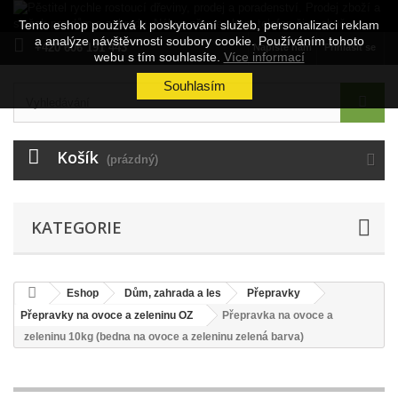
Tento eshop používá k poskytování služeb, personalizaci reklam
a analýze návštěvnosti soubory cookie. Používáním tohoto
+420 606 191 443
Napište nám
Přihlásit se
webu s tím souhlasíte.
Více informací
Souhlasím
Košík
(prázdný)
KATEGORIE
Eshop
Dům, zahrada a les
Přepravky
Přepravky na ovoce a zeleninu OZ
Přepravka na ovoce a
zeleninu 10kg (bedna na ovoce a zeleninu zelená barva)