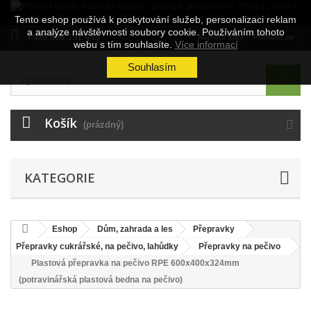
Tento eshop používá k poskytování služeb, personalizaci reklam
a analýze návštěvnosti soubory cookie. Používáním tohoto
+420 606 191 443
Napište nám
Přihlásit se
webu s tím souhlasíte.
Více informací
Souhlasím
Košík
(prázdný)
KATEGORIE
Eshop
Dům, zahrada a les
Přepravky
Přepravky cukrářské, na pečivo, lahůdky
Přepravky na pečivo
Plastová přepravka na pečivo RPE 600x400x324mm
(potravinářská plastová bedna na pečivo)