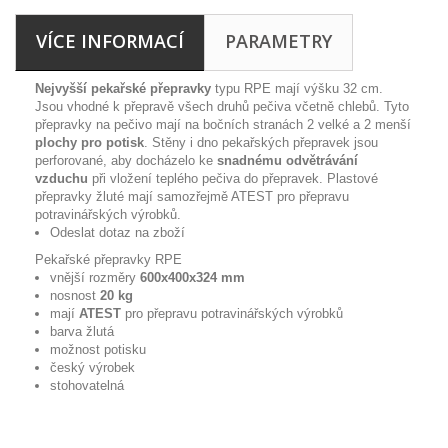
VÍCE INFORMACÍ
PARAMETRY
Nejvyšší pekařské přepravky
typu RPE mají výšku 32 cm.
Jsou vhodné k přepravě všech druhů pečiva včetně chlebů. Tyto
přepravky na pečivo mají na bočních stranách 2 velké a 2 menší
plochy pro potisk
. Stěny i dno pekařských přepravek jsou
perforované, aby docházelo ke
snadnému odvětrávání
vzduchu
při vložení teplého pečiva do přepravek. Plastové
přepravky žluté mají samozřejmě ATEST pro přepravu
potravinářských výrobků.
Odeslat dotaz na zboží
Pekařské přepravky RPE
vnější rozměry
600x400x324 mm
nosnost
2
0 kg
mají
ATEST
pro přepravu potravinářských výrobků
barva žlutá
možnost potisku
český výrobek
stohovatelná