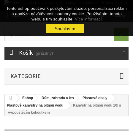
Tento eshop používá k poskytování služeb, personalizaci reklam
a analýze návštěvnosti soubory cookie. Používáním tohoto
+420 606 191 443
Napište nám
Přihlásit se
webu s tím souhlasíte.
Více informací
Souhlasím
Košík
(prázdný)
KATEGORIE
Eshop
Dům, zahrada a les
Plastové obaly
Plastové kanystry na pitnou vodu
Kanystr na pitnou vodu 10l s
vypouštěcím kohoutkem