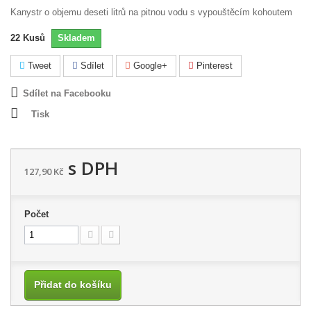
Kanystr o objemu deseti litrů na pitnou vodu s vypouštěcím kohoutem
22
Kusů
Skladem
Tweet
Sdílet
Google+
Pinterest
Sdílet na Facebooku
Tisk
s DPH
127,90 Kč
Počet
Přidat do košíku