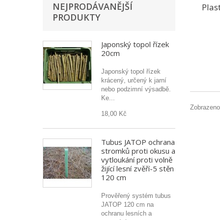
NEJPRODÁVANĚJŠÍ
Plas
PRODUKTY
Japonský topol řízek
20cm
Japonský topol řízek
krácený, určený k jarní
nebo podzimní výsadbě.
Ke...
Zobrazeno
18,00 Kč
Tubus JATOP ochrana
stromků proti okusu a
vytloukání proti volně
žijící lesní zvěří-5 stěn
120 cm
Prověřený systém tubus
JATOP 120 cm na
ochranu lesních a