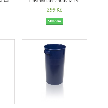
d 20l
Plastová láhev hranatá 15l
299
Kč
Skladem