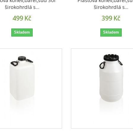
tová konev,barel,sud 30l
Plastová konev,barel,su
širokohrdlá s...
širokohrdlá s...
499
Kč
399
Kč
Skladem
Skladem