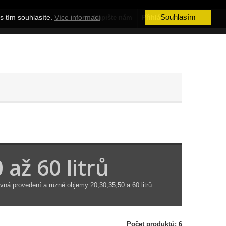
Souhlasím
s tím souhlasíte.
Více informací
Napište nám
Přihlásit se
až 60 litrů
vná provedení a různé objemy 20,30,35,50 a 60 litrů.
Počet produktů: 6