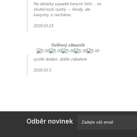
Na obrázky vypadal kanystr širší... ve
skutečnosti ouzký --- škody, ale
kanystry si necháme.
2018-03-23
Ověřený zákazník
rychlé dodání ,dobře zabalené
2018-03-3
Odběr novinek