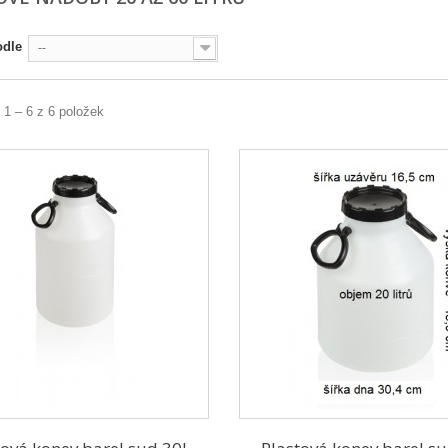
odle
--
 1 – 6 z 6 položek