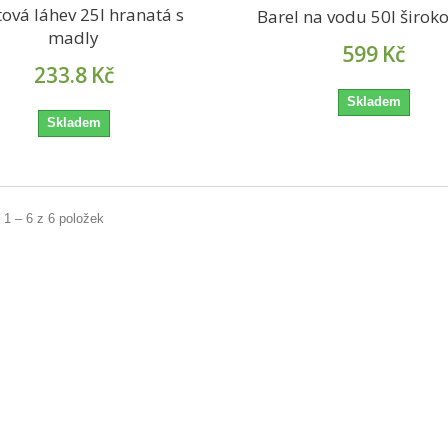
tová láhev 25l hranatá s
Barel na vodu 50l širok
madly
599
Kč
233.8
Kč
Skladem
Skladem
 1 – 6 z 6 položek