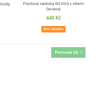
Plastová nádoba 60 litrů s víkem
ohrdlý
červená
440
Kč
Není skladem
Porovnat (
0
)