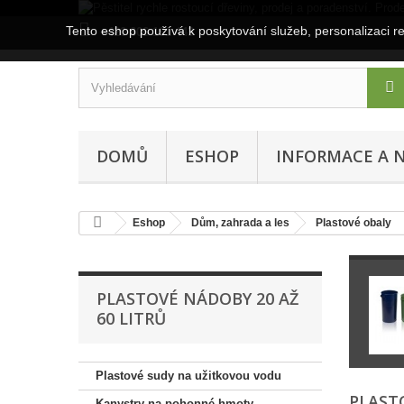
Tento eshop používá k poskytování služeb, personalizaci r
+420 606 191 443
DOMŮ
ESHOP
INFORMACE A 
Eshop
Dům, zahrada a les
Plastové obaly
PLASTOVÉ NÁDOBY 20 AŽ
60 LITRŮ
Plastové sudy na užitkovou vodu
PLAST
Kanystry na pohonné hmoty