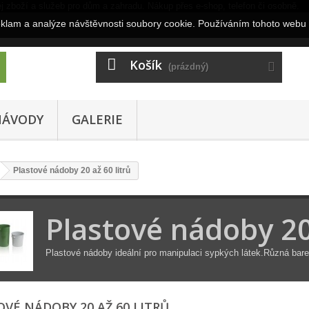
eklam a analýze návštěvnosti soubory cookie. Používáním tohoto webu 
Košík
(prázdný)
NÁVODY
GALERIE
Plastové nádoby 20 až 60 litrů
Plastové nádoby 20 
Plastové nádoby ideální pro manipulaci sypkých látek.Různá bare
OVÉ NÁDOBY 20 AŽ 60 LITRŮ