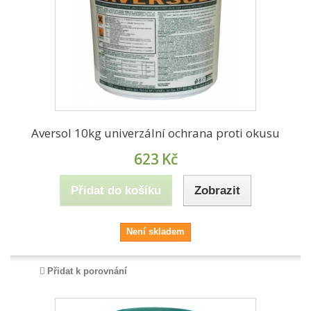
Aversol 10kg univerzální ochrana proti okusu
623
Kč
Přidat do košíku
Zobrazit
Není skladem
Přidat k porovnání