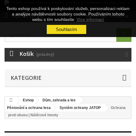
Tento eshop používá k poskytování služeb, personalizaci reklam
a analýze návštěvnosti soubory cookie. Používáním tohoto
+420 606 191 443
Napište nám
Přihlásit se
webu s tím souhlasíte.
Více informací
Souhlasím
Košík
(prázdný)
KATEGORIE
Eshop
Dům, zahrada a les
Pěstování a ochrana lesa
Systém ochrany JATOP
Ochrana
proti okusu | Nátěrové hmoty