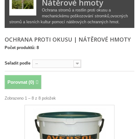
Nátěrové hmoty
Ochrana stromů a rostlin proti okusu a
mechanickému poškozování stromků,ovocných
stromů a lesních kultur pomocí nátěrových ochranných hmot.
OCHRANA PROTI OKUSU | NÁTĚROVÉ HMOTY
Počet produktů: 8
Seřadit podle
--
Porovnat (
0
)
Zobrazeno 1 – 8 z 8 položek